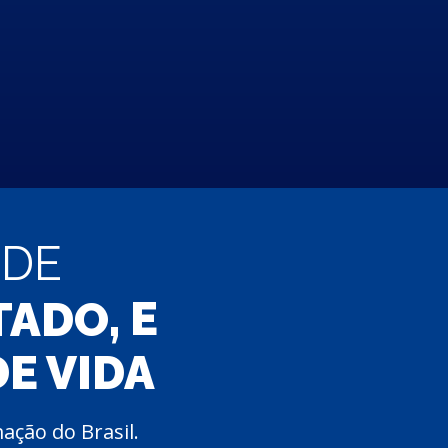
NDE
E
TADO,
E VIDA
ção do Brasil.