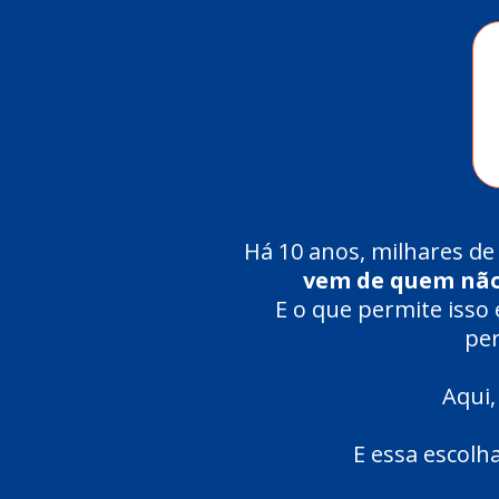
Há 10 anos, milhares 
vem de quem não
E o que permite isso
per
Aqui,
E essa escolh