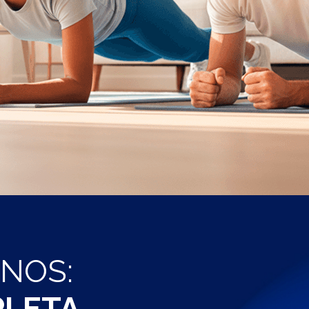
INOS:
LETA.