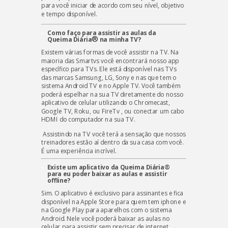
para você iniciar de acordo com seu nível, objetivo
e tempo disponível.
Como faço para assistir as aulas da
®
Queima Diária
na minha TV?
Existem várias formas de você assistir na TV. Na
maioria das Smartvs você encontrará nosso app
específico para TVs. Ele está disponível nas TVs
das marcas Samsung, LG, Sony e nas que tem o
sistema Android TV e no Apple TV. Você também
poderá espelhar na sua TV diretamente do nosso
aplicativo de celular utilizando o Chromecast,
Google TV, Roku, ou FireTv , ou conectar um cabo
HDMI do computador na sua TV.
Assistindo na TV você terá a sensação que nossos
treinadores estão aí dentro da sua casa com você.
É uma experiência incrível.
Existe um aplicativo da Queima Diária®
para eu poder baixar as aulas e assistir
offline?
Sim. O aplicativo é exclusivo para assinantes e fica
disponível na Apple Store para quem tem iphone e
na Google Play para aparelhos com o sistema
Android. Nele você poderá baixar as aulas no
celular para assistir sem precisar de internet.