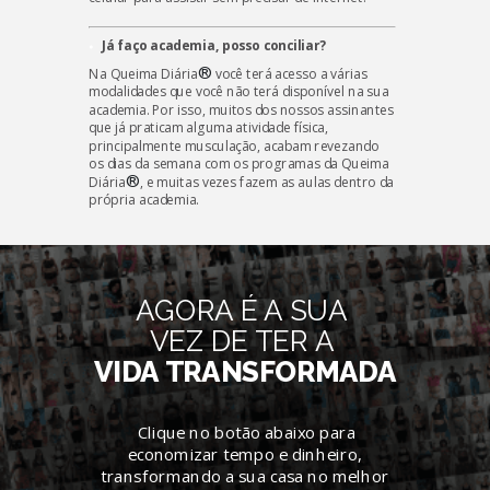
Já faço academia, posso conciliar?
®
Na Queima Diária
você terá acesso a várias
modalidades que você não terá disponível na sua
academia. Por isso, muitos dos nossos assinantes
que já praticam alguma atividade física,
principalmente musculação, acabam revezando
os dias da semana com os programas da
Queima
®
Diária
, e muitas vezes fazem as aulas dentro da
própria academia.
AGORA É A SUA
VEZ DE TER A
VIDA TRANSFORMADA
Clique no botão abaixo para
economizar tempo e dinheiro,
transformando a sua casa no melhor