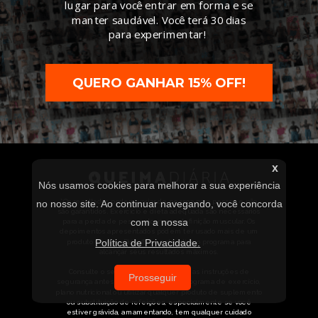
lugar para você entrar em forma e se
manter saudável. Você terá 30 dias
para experimentar!
QUERO GANHAR 15% OFF!
x
Nós usamos cookies para melhorar a sua experiência
*Os resultados podem variar de pessoa para pessoa e não
no nosso site. Ao continuar navegando, você concorda
são garantidos. Exercício e dieta adequada são necessários
com a nossa
para a perda de peso e alcançar a definição muscular. Os
depoimentos apresentados podem ter usado mais de um
Política de Privacidade.
produto Queima Diária
®
ou estendido o programa para
alcançar seus resultados máximos.
Consulte o seu médico e siga todas as instruções de
Prosseguir
segurança antes de iniciar qualquer programa de exercício,
plano nutricional ou utilizar qualquer produto de suplemento
ou substituição de refeições, especialmente se você
estiver grávida, amamentando, tem qualquer cuidado