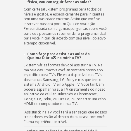
física, vou conseguir fazer as aulas?
Com certeza! Existem programas para todos os
níveis e gostos, e especificamente para iniciantes
tem uma variedade enorme. Assim que você se
inscrever passará por um Quiz de Avaliação
Personalizada com algumas perguntas sobre você
para que possamos recomendar o programa ideal
para você iniciar de acordo com seu nível, objetivo
e tempo disponível.
Como faço para assistir as aulas da
®
Queima Diária
na minha TV?
Existem várias formas de você assistir na TV. Na
maioria das Smartvs você encontrará nosso app
específico para TVs. Ele está disponível nas TVs
das marcas Samsung, LG, Sony e nas que tem o
sistema Android TV e no Apple TV. Você também
poderá espelhar na sua TV diretamente do nosso
aplicativo de celular utilizando o Chromecast,
Google TV, Roku, ou FireTv , ou conectar um cabo
HDMI do computador na sua TV.
Assistindo na TV você terá a sensação que nossos
treinadores estão aí dentro da sua casa com você.
É uma experiência incrível.