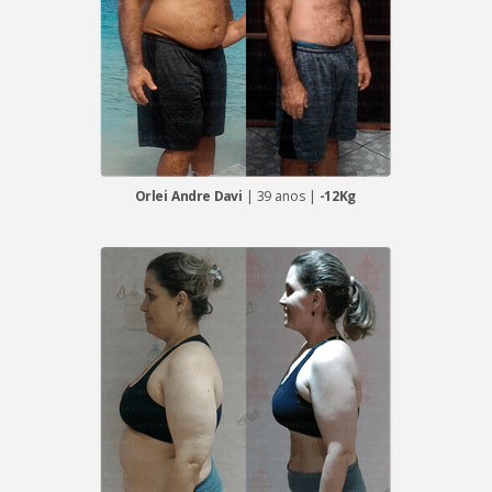
Orlei Andre Davi
| 39 anos |
-12Kg