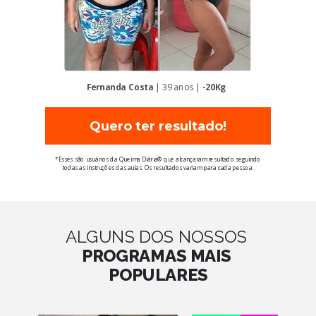
Fernanda Costa
| 39 anos |
-20Kg
Quero ter resultado!
*Esses são usuários da Queima Diária® que alcançaram resultado seguindo
todas as instruções das aulas. Os resultados variam para cada pessoa.
ALGUNS DOS NOSSOS
PROGRAMAS MAIS
POPULARES