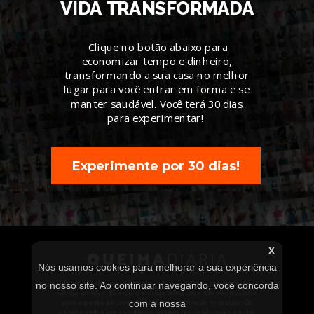
VIDA TRANSFORMADA
Clique no botão abaixo para
economizar tempo e dinheiro,
transformando a sua casa no melhor
lugar para você entrar em forma e se
manter saudável. Você terá 30 dias
para experimentar!
Experimente por 30 dias!
x
Nós usamos cookies para melhorar a sua experiência
*Os resultados podem variar de pessoa para pessoa e não
no nosso site. Ao continuar navegando, você concorda
são garantidos. Exercício e dieta adequada são necessários
com a nossa
para a perda de peso e alcançar a definição muscular. Os
depoimentos apresentados podem ter usado mais de um