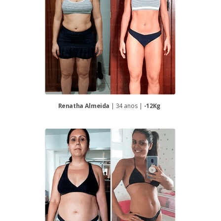
Renatha Almeida
| 34 anos |
-12Kg