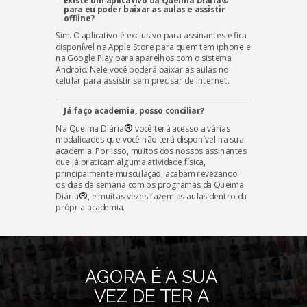
Existe um aplicativo da Queima Diária®
para eu poder baixar as aulas e assistir
offline?
Sim. O aplicativo é exclusivo para assinantes e fica
disponível na Apple Store para quem tem iphone e
na Google Play para aparelhos com o sistema
Android. Nele você poderá baixar as aulas no
celular para assistir sem precisar de internet.
Já faço academia, posso conciliar?
®
Na Queima Diária
você terá acesso a várias
modalidades que você não terá disponível na sua
academia. Por isso, muitos dos nossos assinantes
que já praticam alguma atividade física,
principalmente musculação, acabam revezando
os dias da semana com os programas da
Queima
®
Diária
, e muitas vezes fazem as aulas dentro da
própria academia.
AGORA É A SUA
VEZ DE TER A