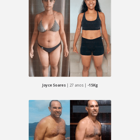
Joyce Soares
| 27 anos |
-15Kg