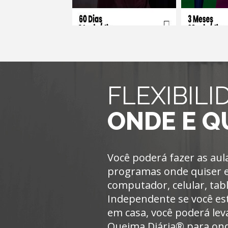
FLEXIBIL
ONDE E Q
Você poderá fazer as au
programas onde quiser e
computador, celular, tab
Independente se você esti
em casa, você poderá lev
Queima Diária
®
para ond