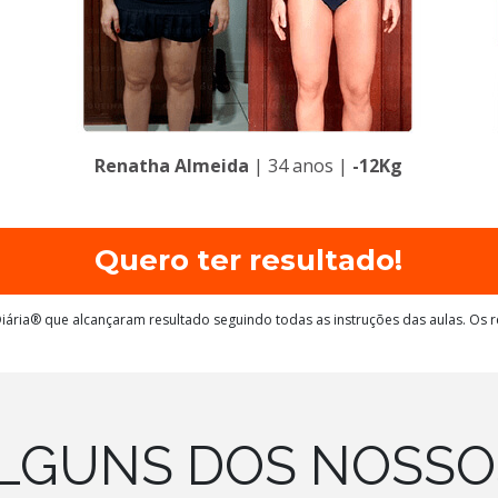
Renatha Almeida
| 34 anos |
-12Kg
Quero ter resultado!
iária® que alcançaram resultado seguindo todas as instruções das aulas. Os 
LGUNS DOS NOSS