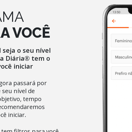
AMA
RA VOCÊ
seja o seu nível
ma Diária® tem o
ocê iniciar
agora passará por
seu nível de
objetivo, tempo
e recomendaremos
ê iniciar.
 tem filtros para você